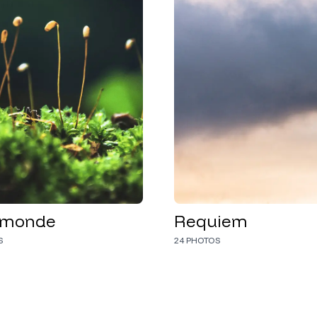
t monde
Requiem
S
24
PHOTOS